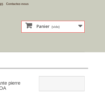
Contactez-nous
 65
Panier
(vide)
nte pierre
TOA