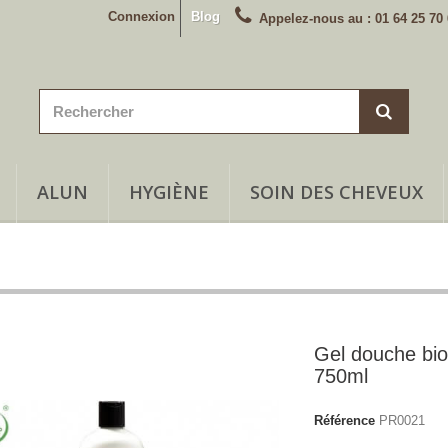
Connexion
Blog
Appelez-nous au :
01 64 25 70
ALUN
HYGIÈNE
SOIN DES CHEVEUX
Gel douche bio à
750ml
Référence
PR0021